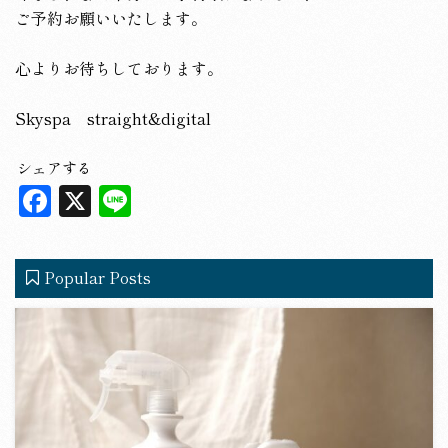
ご予約お願いいたします。
心よりお待ちしております。
Skyspa straight&digital
シェアする
F
X
L
a
in
c
e
Popular Posts
e
b
o
o
k