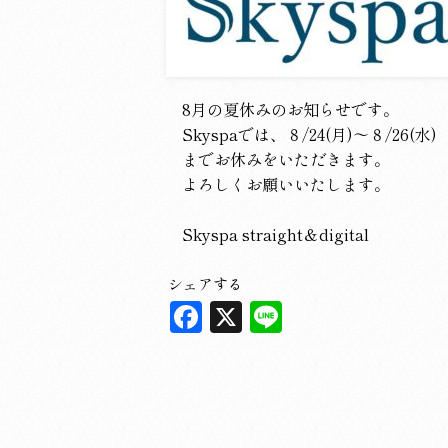
8月の夏休みのお知らせです。
Skyspaでは、８/24(月)～８/26(水)
までお休みをいただきます。
よろしくお願いいたします。
Skyspa straight＆digital
シェアする
F
X
L
a
in
c
e
e
b