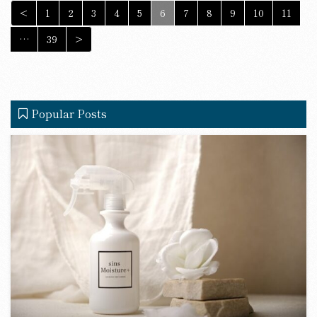
<
1
2
3
4
5
6
7
8
9
10
11
…
39
>
Popular Posts