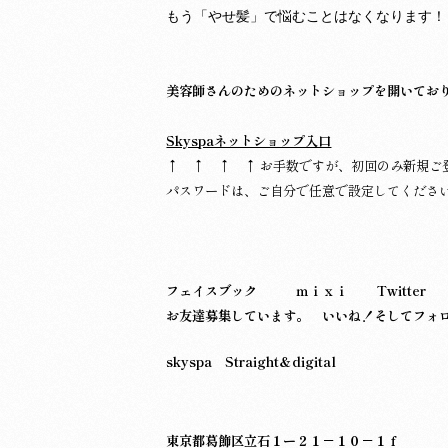
もう「やせ髪」で悩むことはなくなります！
美容師さんのためのネットショップを開いてお
Skyspaネットショップ入口
↑ ↑ ↑ ↑ お手数ですが、初回のみ新規ご
パスワードは、ご自分で任意で設定してくださ
フェイスブック
ｍｉｘｉ
Twitter
お友達募集しています。 いいね！そしてフォ
skyspa Straight＆digital
東京都葛飾区立石１ー２１－１０－１ｆ