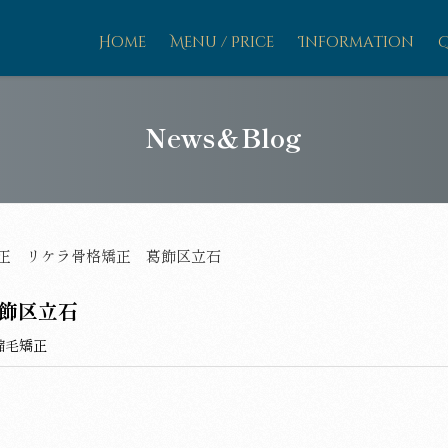
Home
Menu / Price
Information
News＆Blog
正 リケラ骨格矯正 葛飾区立石
葛飾区立石
縮毛矯正