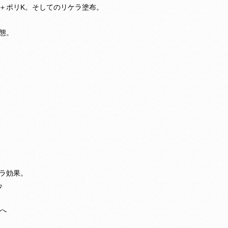
＋ポリK。そしてのリケラ塗布。
態。
ラ効果。
♪