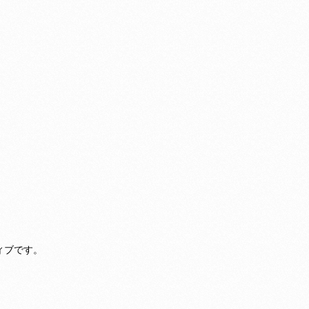
）
ィブです。