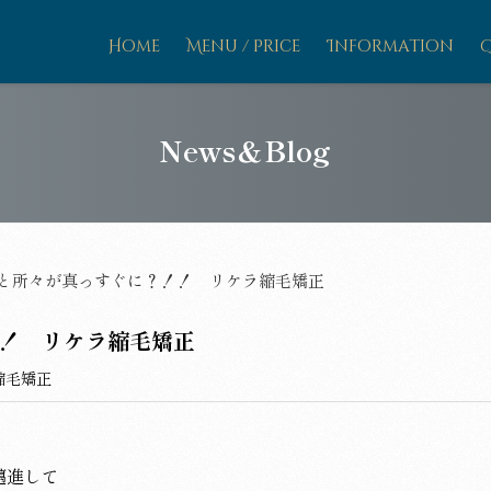
Home
Menu / Price
Information
News＆Blog
と所々が真っすぐに？！！ リケラ縮毛矯正
！ リケラ縮毛矯正
縮毛矯正
邁進して