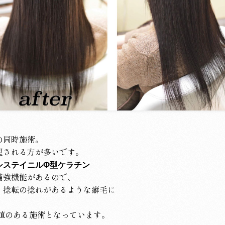
の同時施術。
望される方が多いです。
システイニルΦ型ケラチン
補強機能があるので、
、捻転の捻れがあるような癖毛に
値のある施術となっています。