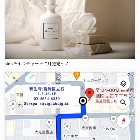
k
sinsモイスチャー＋ 7月発売へ！