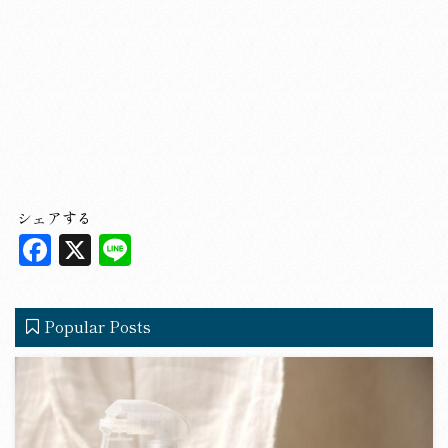
シェアする
F
X
L
a
in
c
e
Popular Posts
e
b
o
o