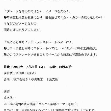
「ダメージを売るのではなく、イメージを売る！」
❷年を重ね頭皮も敏感になり、髪も痩せてくる・・カラーの繰り返しやパー
マなどのダメージなどの
問題も楽にクリアにします。
「染めると同時にナチュラルストレートヘアーに！」
❸カラー染色と同時にストレートヘアに。ハイダメージ等に効果絶大、
酸の力でストレートさせることでベースから綺麗に和漢染色できます。
日時 ：2018年 7月24日（火） 13時～16時30分
講習費：￥6000（税込）
会場 ：株式会社きくや美粧堂 千葉支店
講師
渡邉信一
2013年Skyspa独自理論「タンニン架橋パーマ」を確立。
そのパーマ比率7割を超えるメゾットは業界紙で度々取り上げられる。