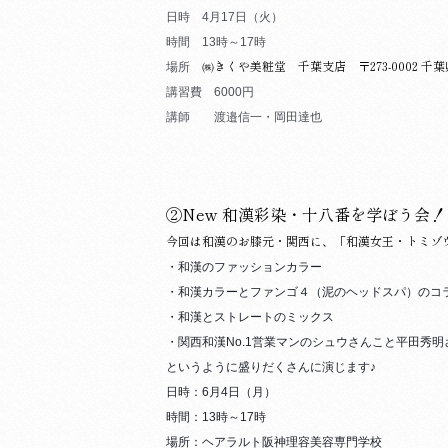
日時 4月17日（火）
時間 13時～17時
㈱きくや美粧堂 千葉支店
〒273-0002 千
場所
講習費 6000円
講師 渡邉信一・岡田達也
②
New 和漢彩染・十八番を学ぼう会！
今回は和漢のお膝元・関西に、「和漢女王・トミゾ
・和漢のファッションカラー
・和漢カラーとファンゴ４（泥のヘッドスパ）のコ
・和漢とストレートのミックス
・関西和漢No.1営業マンのシュウさんこと平田秀
というように盛りだくさんに演じます♪
日時：6月4日（月）
時間：13時～17時
場所：ヘアラルト阪神理容美容専門学校