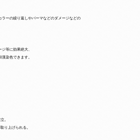
カラーの繰り返しやパーマなどのダメージなどの
」
ージ等に効果絶大、
和漢染色できます。
分
確立。
々取り上げられる。