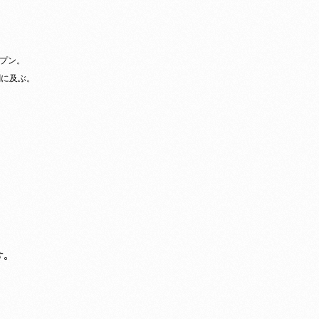
ープン。
割に及ぶ。
す。