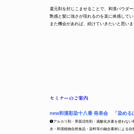
還元剤を封じこませることで、和漢パウダー
艶感と髪に強さが現れるのを直に体感してい
また機会があれば、続けていきたいと思いま
セミナーのご案内
new和漢彩染十八番 発表会 「染め
❶アルカリ剤・界面活性剤・過酸化水素を使わない
水・和漢植物自然食品・染料等の融合素材による自