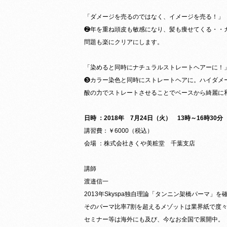
「ダメージを売るのではなく、イメージを売る！」
❷年を重ね頭皮も敏感になり、髪も痩せてくる・・
問題も楽にクリアにします。
「染めると同時にナチュラルストレートヘアーに！
❸カラー染色と同時にストレートヘアに。ハイダメ
酸の力でストレートさせることでベースから綺麗に
日時 ：2018年 7月24日（火） 13時～16時30
講習費：￥6000（税込）
会場 ：株式会社きくや美粧堂 千葉支店
講師
渡邉信一
2013年Skyspa独自理論「タンニン架橋パーマ」を
そのパーマ比率7割を超えるメゾットは業界紙で度
セミナー等は海外にも及び、今なお全国で展開中。