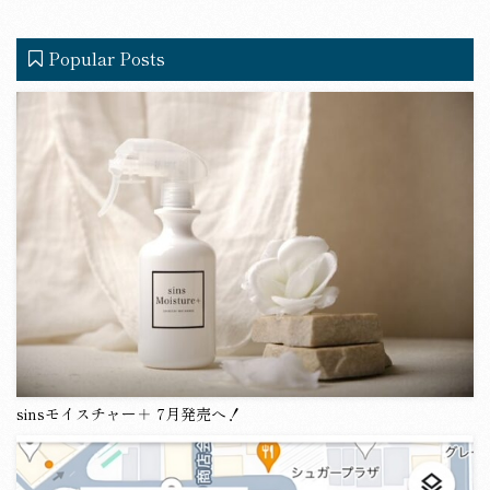
a
in
c
e
Popular Posts
e
b
o
o
k
sinsモイスチャー＋ 7月発売へ！