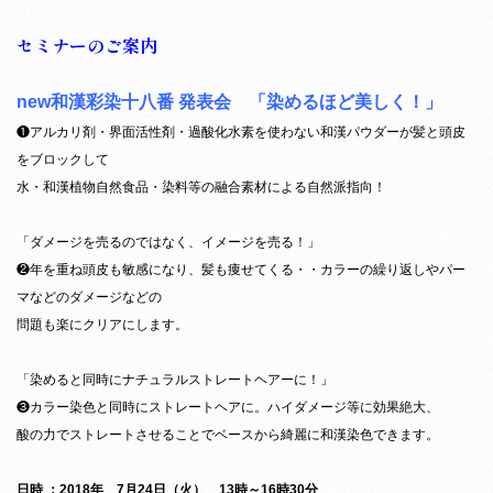
セミナーのご案内
new和漢彩染十八番 発表会 「染めるほど美しく！」
❶アルカリ剤・界面活性剤・過酸化水素を使わない和漢パウダーが髪と頭皮
をブロックして
水・和漢植物自然食品・染料等の融合素材による自然派指向！
「ダメージを売るのではなく、イメージを売る！」
❷年を重ね頭皮も敏感になり、髪も痩せてくる・・カラーの繰り返しやパー
マなどのダメージなどの
問題も楽にクリアにします。
「染めると同時にナチュラルストレートヘアーに！」
❸カラー染色と同時にストレートヘアに。ハイダメージ等に効果絶大、
酸の力でストレートさせることでベースから綺麗に和漢染色できます。
日時 ：2018年 7月24日（火） 13時～16時30分