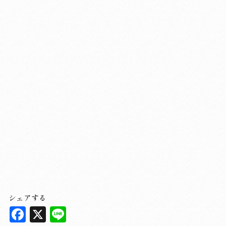
シェアする
F
X
L