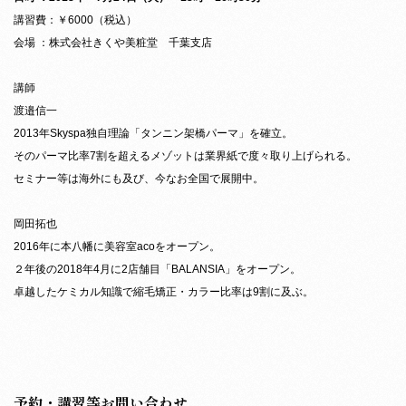
講習費：￥6000（税込）
会場 ：株式会社きくや美粧堂 千葉支店
講師
渡邉信一
2013年Skyspa独自理論「タンニン架橋パーマ」を確立。
そのパーマ比率7割を超えるメゾットは業界紙で度々取り上げられる。
セミナー等は海外にも及び、今なお全国で展開中。
岡田拓也
2016年に本八幡に美容室acoをオープン。
２年後の2018年4月に2店舗目「BALANSIA」をオープン。
卓越したケミカル知識で縮毛矯正・カラー比率は9割に及ぶ。
予約・講習等お問い合わせ