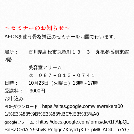
～セミナーのお知らせ～
AEDSを使う骨格矯正のセミナーを四国で行います。
場所： 香川県高松市丸亀町１３－３ 丸亀参番街東館
2階
美容室アリーム
☏ ０８７－８１３－０７４１
日時： 10月23日（火曜日）13時～17時
受講料： 3000円
：
お申込み
https://sites.google.com/view/rekera00
PDFダウンロード：
1/%E3%83%9B%E3%83%BC%E3%83%A0
https://docs.google.com/forms/d/e/1FAIpQL
googleフォーム：
SdSZCRfAiY9sbvKjPntggc7Xoyo1jX-O1pMtCAO4-_b7YQ