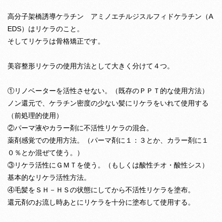
高分子架橋誘導ケラチン アミノエチルジスルフィドケラチン（A
EDS）はリケラのこと。
そしてリケラは骨格矯正です。
美容整形リケラの使用方法として大きく分けて４つ。
①リノベーターを活性させない。（既存のＰＰＴ的な使用方法）
ノン還元で、ケラチン密度の少ない髪にリケラをいれて使用する
（前処理的使用）
②パーマ液やカラー剤に不活性リケラの混合。
薬剤感覚での使用方法。（パーマ剤に１：３とか、カラー剤に１
０％とか混ぜて使う。）
③リケラ活性にＧＭＴを使う。（もしくは酸性チオ・酸性シス）
基本的なリケラ活性方法。
④毛髪をＳＨ－ＨＳの状態にしてから不活性リケラを塗布。
還元剤のお流し時あとにリケラを十分に塗布して使用する。