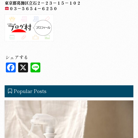
東京都葛飾区立石２－２３－１５－１０２
０３－５６５４－６２５０
シェアする
F
X
L
a
in
c
e
Popular Posts
e
b
o
o
k