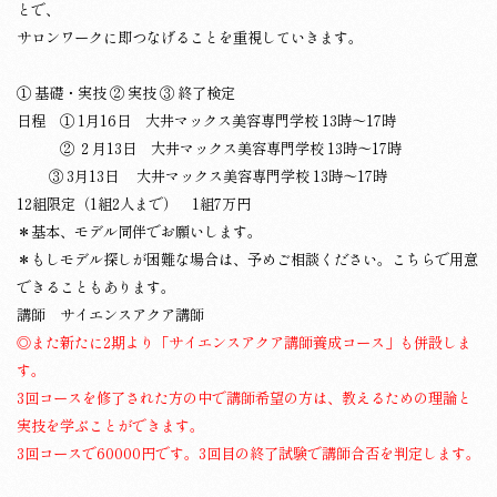
とで、
サロンワークに即つなげることを重視していきます。
① 基礎・実技 ② 実技 ③ 終了検定
日程 ① 1月16日 大井マックス美容専門学校 13時～17時
② ２
月13日 大井マックス美容専門学校 13時～17時
③ 3月13日 大井マックス美容専門学校 13時～17時
12組限定（1組2人まで） 1組7万円
＊基本、モデル同伴でお願いします。
＊もしモデル探しが困難な場合は、予めご相談ください。こちらで用意
できることもあります。
講師 サイエンスアクア講師
◎また新たに2期より「サイエンスアクア講師養成コース」も併設しま
す。
3回コースを修了された方の中で講師希望の方は、教えるための理論と
実技を学ぶことができます。
3回コースで60000円です。3回目の終了試験で講師合否を判定します。