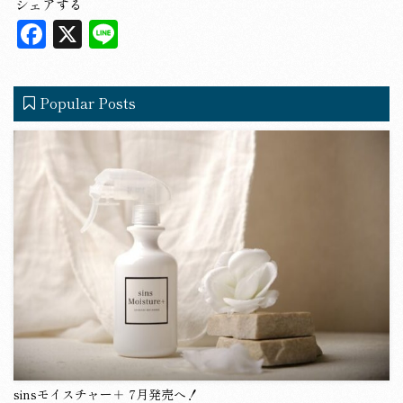
シェアする
F
X
L
a
in
c
e
Popular Posts
e
b
o
o
k
sinsモイスチャー＋ 7月発売へ！