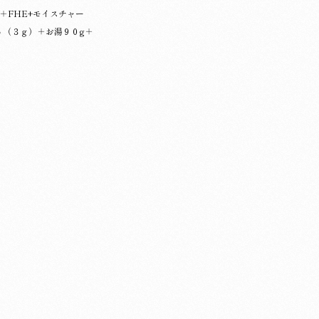
＋FHE+モイスチャー
６（３ｇ）＋お湯９０g＋