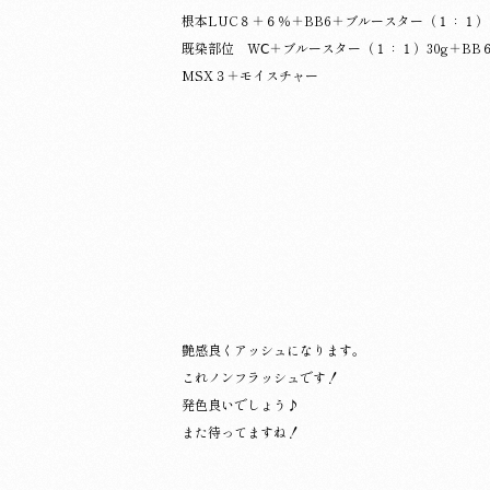
根本LUC８＋６％＋BB6＋ブルースター（１：１）
既染部位 WⅭ＋ブルースター（１：１）30g＋BB
MSX３＋モイスチャー
艶感良くアッシュになります。
これノンフラッシュです！
発色良いでしょう♪
また待ってますね！