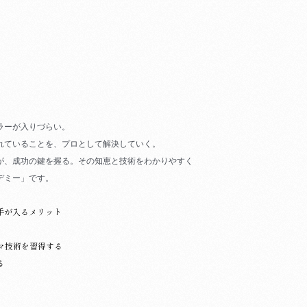
ラ
ーが入りづらい。
れてい
ることを、プロとして解決していく。
が、成
功の鍵を握る。その知恵と技術をわかりやすく
デミー」です。
手が入
るメリット
マ技
術を習得する
る