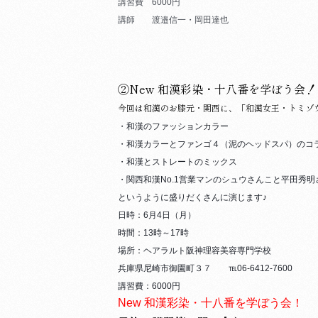
講習費 6000円
講師 渡邉信一・岡田達也
②
New 和漢彩染・十八番を学ぼう会！
今回は和漢のお膝元・関西に、「和漢女王・トミゾ
・和漢のファッションカラー
・和漢カラーとファンゴ４（泥のヘッドスパ）のコ
・和漢とストレートのミックス
・関西和漢No.1営業マンのシュウさんこと平田秀
というように盛りだくさんに演じます♪
日時：6月4日（月）
時間：13時～17時
場所：ヘアラルト阪神理容美容専門学校
兵庫県尼崎市御園町３７ ℡06-6412-7600
講習費：6000円
New 和漢彩染・十八番を学ぼう会！