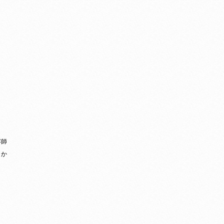
容師
、か