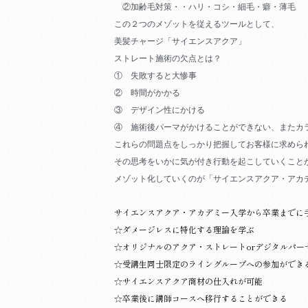
②加齢毛対策・・ハリ・コシ・細毛・癖・薄毛
この２つのメゾットを従えるツールとして、
美髪チャージ「サイエンスアクア」
ストレート施術の欠点とは？
① 失敗すると大惨事
② 時間がかかる
③ デザイン性にかける
④ 施術後パーマがかけることができない、またカ
これらの問題点をしっかり把握してお客様に求めら
その思考をいかに気が付き行動を起こしていくこと
メゾット化
していくのが「サイエンスアクア・アカ
サイエンスアクア・アカデミー入学から卒業までに
☆ダメージレスに特化する理論を学ぶ
☆オリジナルのアクア・ストレートorデジタルパー
☆受講生同士限定のライングループへの参加ができ
☆サイエンスアクア商材の仕入れが可能
☆卒業後に講師コースへ移行することができる