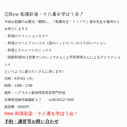
②
New 和漢彩染・十八番を学ぼう会！
今回は和漢のお膝元・関西に、「和漢女王・トミゾウ」清水先生を福井から
お呼びします♪
・和漢のファッションカラー
・和漢カラーとファンゴ４（泥のヘッドスパ）のコラボレーション
・和漢とストレートのミックス
・関西和漢No.1営業マンのシュウさんこと平田秀明さんによるアトラクショ
ン♬
というように盛りだくさんに演じます♪
日時：6月4日（月）
時間：13時～17時
場所：ヘアラルト阪神理容美容専門学校
兵庫県尼崎市御園町３７ ℡06-6412-7600
講習費：6000円
New 和漢彩染・十八番を学ぼう会！
予約・講習等お問い合わせ