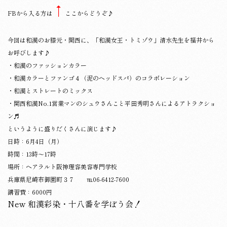
↑
FBから入る方は
ここからどうぞ♪
今回は和漢のお膝元・関西に、「和漢女王・トミゾウ」清水先生を福井から
お呼びします♪
・和漢のファッションカラー
・和漢カラーとファンゴ４（泥のヘッドスパ）のコラボレーション
・和漢とストレートのミックス
・関西和漢No.1営業マンのシュウさんこと平田秀明さんによるアトラクショ
ン♬
というように盛りだくさんに演じます♪
日時：6月4日（月）
時間：13時～17時
場所：ヘアラルト阪神理容美容専門学校
兵庫県尼崎市御園町３７ ℡06-6412-7600
講習費：6000円
New 和漢彩染・十八番を学ぼう会！