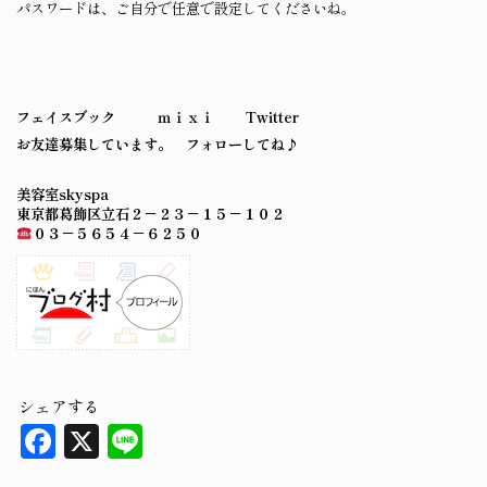
パスワードは、ご自分で任意で設定してくださいね。
フェイスブック
ｍｉｘｉ
Twitter
お友達募集しています。 フォローしてね♪
美容室skyspa
東京都葛飾区立石２－２３－１５－１０２
０３－５６５４－６２５０
シェアする
F
X
L
a
in