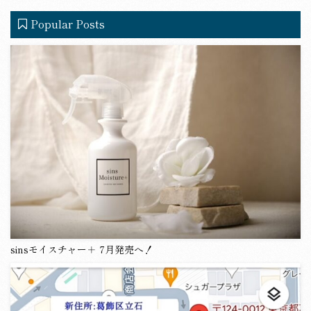
c
e
Popular Posts
e
b
o
o
k
sinsモイスチャー＋ 7月発売へ！