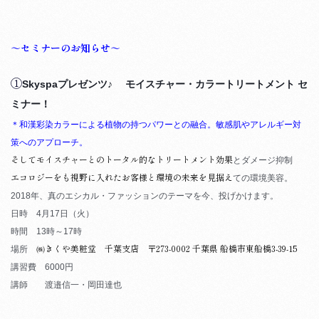
～セミナーのお知らせ～
①
Skyspaプレゼンツ♪ モイスチャー・カラートリートメント セ
ミナー！
＊和漢彩染カラーによる植物の持つパワーとの融合。
敏感肌やアレルギー対
策へのアプローチ。
そしてモイスチャーとのトータル的なトリートメント効果
とダ
メージ抑制
エコロジーをも視野に入れたお客様と環境の未来を見据え
ての環境美容。
2018年、真のエシカル・ファッションのテーマを
今、投げかけます。
日時 4月17日（火）
時間 13時～17時
㈱きくや美粧堂 千葉支店
〒273-0002 千葉県 船橋市東船橋3-39-15
場所
講習費 6000円
講師 渡邉信一・岡田達也