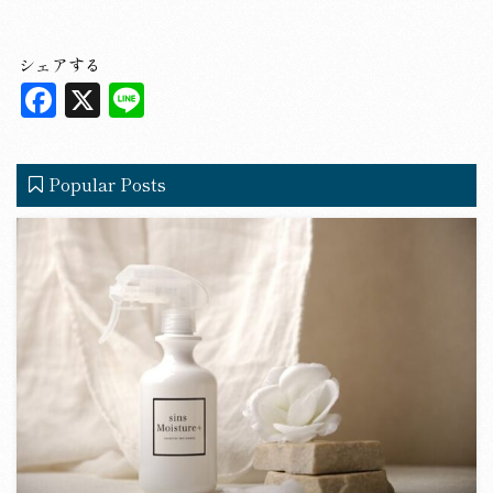
シェアする
F
X
L
a
in
c
e
Popular Posts
e
b
o
o
k