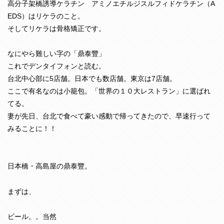
高分子架橋誘導ケラチン アミノエチルジスルフィドケラチン（A
EDS）はリケラのこと。
そしてリケラは骨格矯正です。
なにやら難しい字の「鼎泰豐」
これでデンタイフォンと読む。
台北中心部に5店舗。日本でも数店舗。東京は7店舗。
ここで有名なのは小籠包。「世界の１０大レストラン」に選ばれ
てる。
妻が先日、台北で食べて豪い感動で帰ってきたので、早速行って
みることに！！
日本橋・高島屋の鼎泰豐。
まずは、
ビール。。当然