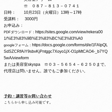
☏ ０８７－８１３－０７４１
日時： 10月23日（火曜日）13時～17時
受講料： 3000円
：
お申込み
https://sites.google.com/view/rekera00
PDFダウンロード：
1/%E3%83%9B%E3%83%BC%E3%83%A0
https://docs.google.com/forms/d/e/1FAIpQL
googleフォーム：
SdSZCRfAiY9sbvKjPntggc7Xoyo1jX-O1pMtCAO4-_b7YQ
5wA/viewform
または美容室skyspa ☏０３－５６５４－６２５０まで。
代理店は問いません。誰でもご参加ください。
予約・講習等お問い合わせ
こちらから申し込み可能です。